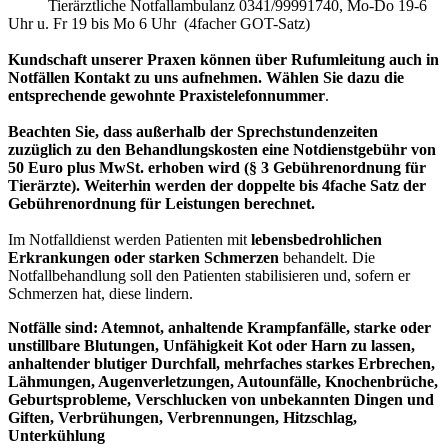
Tierärztliche Notfallambulanz 0341/99991740, Mo-Do 19-6
Uhr u. Fr 19 bis Mo 6 Uhr (4facher GOT-Satz)
Kundschaft unserer Praxen können über Rufumleitung auch in
Notfällen Kontakt zu uns aufnehmen.
Wählen Sie dazu die
entsprechende gewohnte Praxistelefonnummer
.
Beachten Sie, dass außerhalb der Sprechstundenzeiten
zuzüglich zu den Behandlungskosten eine Notdienstgebühr von
50 Euro plus MwSt. erhoben wird (§ 3 Gebührenordnung für
Tierärzte). Weiterhin werden der doppelte bis 4fache Satz der
Gebührenordnung für Leistungen berechnet.
Im Notfalldienst werden Patienten mit
lebensbedrohlichen
Erkrankungen oder starken Schmerzen
behandelt
.
Die
Notfallbehandlung soll den Patienten stabilisieren und, sofern er
Schmerzen hat, diese lindern.
Notfälle sind: Atemnot, anhaltende Krampfanfälle, starke oder
unstillbare Blutungen, Unfähigkeit Kot oder Harn zu lassen,
anhaltender blutiger Durchfall,
mehrfaches starkes Erbrechen,
Lähmungen, Augenverletzungen, Autounfälle, Knochenbrüche,
Geburtsprobleme, Verschlucken von unbekannten Dingen und
Giften, Verbrühungen, Verbrennungen, Hitzschlag,
Unterkühlung